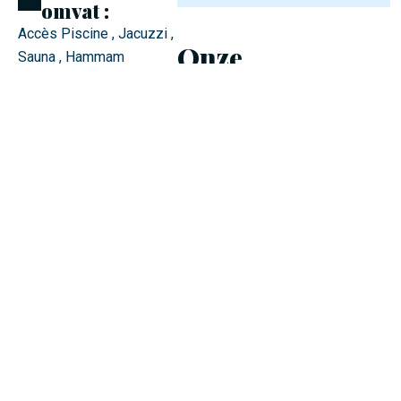
omvat :
Accès Piscine , Jacuzzi ,
Onze
Sauna , Hammam
beschikbaarheid
Vestiaires , Douche
De formule
omvat niet :
Les serviettes , le gel
douche , peignoirs en
-
Beschikbaar
option (pack thermae)
-
Niet beschikbaar
Te voorziene
uitrusting :
Les serviettes , le gel
douche
Plaats van
afspraak