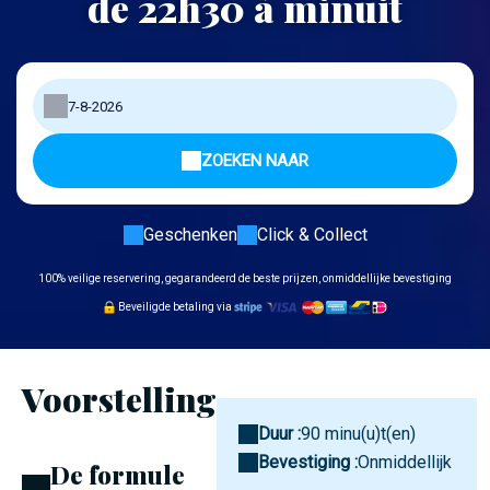
de 22h30 à minuit
ZOEKEN NAAR
Geschenken
Click & Collect
100% veilige reservering, gegarandeerd de beste prijzen, onmiddellijke bevestiging
Beveiligde betaling via
Voorstelling
Duur :
90 minu(u)t(en)
Bevestiging :
Onmiddellijk
De formule