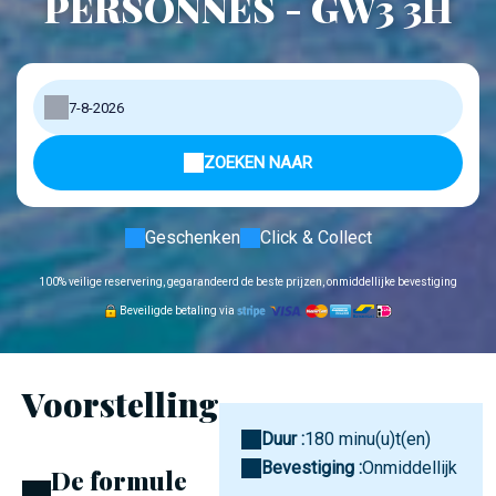
PERSONNES - GW3 3H
ZOEKEN NAAR
Geschenken
Click & Collect
100% veilige reservering, gegarandeerd de beste prijzen, onmiddellijke bevestiging
Beveiligde betaling via
Voorstelling
Duur :
180 minu(u)t(en)
Bevestiging :
Onmiddellijk
De formule