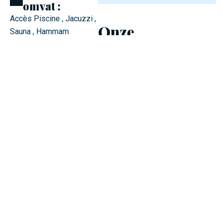
omvat :
Accès Piscine , Jacuzzi ,
Onze
Sauna , Hammam
beschikbaarheid
Vestiaires , Douche
De formule
omvat niet :
Les serviettes , le gel
douche , peignoirs en
-
Beschikbaar
option (pack thermae)
-
Niet beschikbaar
Te voorziene
uitrusting :
Les serviettes , le gel
douche
Plaats van
afspraak