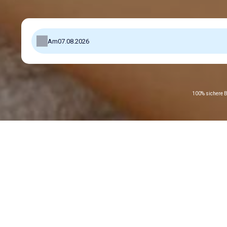
Am
100% sichere B
Präsentation
Dauer :
1 Stunde(n)
Bestätigung :
Zeitve
Ort des Termins
Unsere Verf