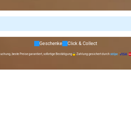
Geschenke
Click & Collect
uchung, beste Preise garantiert, sofortige Bestätigung
Zahlung gesichert durch
rsetzt (2 Tag(e) Höchstzahl)
ügbarkeiten