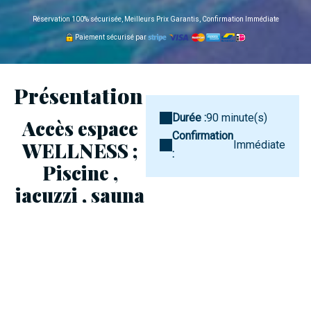
Réservation 100% sécurisée, Meilleurs Prix Garantis, Confirmation Immédiate
Paiement sécurisé par
Présentation
Durée :
90 minute(s)
Accès espace
Confirmation
WELLNESS ;
Immédiate
:
Piscine ,
jacuzzi , sauna
Nos
, Hammam
disponibilités
1H30
2PERSONNES